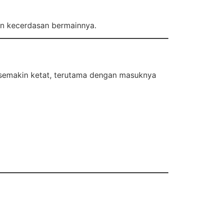
an kecerdasan bermainnya.
i semakin ketat, terutama dengan masuknya