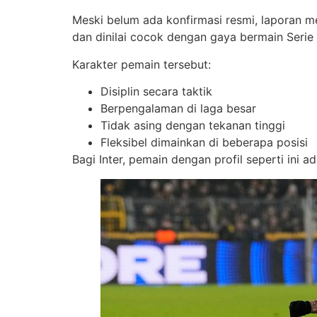
Meski belum ada konfirmasi resmi, laporan me
dan dinilai cocok dengan gaya bermain Serie 
Karakter pemain tersebut:
Disiplin secara taktik
Berpengalaman di laga besar
Tidak asing dengan tekanan tinggi
Fleksibel dimainkan di beberapa posisi
Bagi Inter, pemain dengan profil seperti ini 