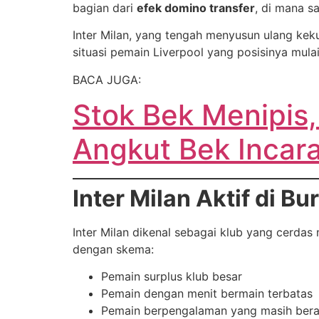
bagian dari
efek domino transfer
, di mana s
Inter Milan, yang tengah menyusun ulang ke
situasi pemain Liverpool yang posisinya mula
BACA JUGA:
Stok Bek Menipis,
Angkut Bek Incara
Inter Milan Aktif di Bu
Inter Milan dikenal sebagai klub yang cerda
dengan skema:
Pemain surplus klub besar
Pemain dengan menit bermain terbatas
Pemain berpengalaman yang masih berad