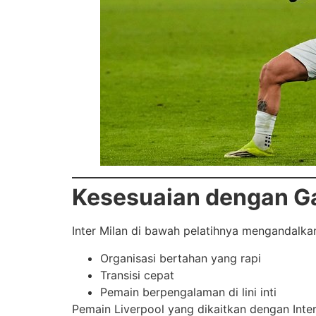
Kesesuaian dengan Ga
Inter Milan di bawah pelatihnya mengandalka
Organisasi bertahan yang rapi
Transisi cepat
Pemain berpengalaman di lini inti
Pemain Liverpool yang dikaitkan dengan Inter