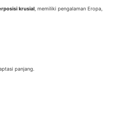
rposisi krusial
, memiliki pengalaman Eropa,
aptasi panjang.