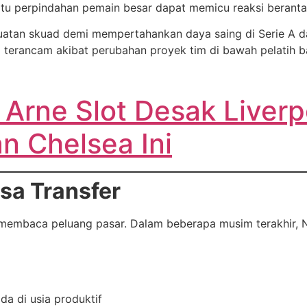
atu perpindahan pemain besar dapat memicu reaksi berantai 
kuatan skuad demi mempertahankan daya saing di Serie A
i terancam akibat perubahan proyek tim di bawah pelatih b
 Arne Slot Desak Liver
n Chelsea Ini
rsa Transfer
s membaca peluang pasar. Dalam beberapa musim terakhir,
a di usia produktif