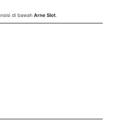
ansisi di bawah
Arne Slot
.