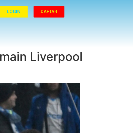
LOGIN
DAFTAR
emain Liverpool