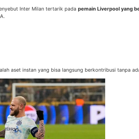
nyebut Inter Milan tertarik pada
pemain Liverpool yang be
A.
adalah aset instan yang bisa langsung berkontribusi tanpa ad