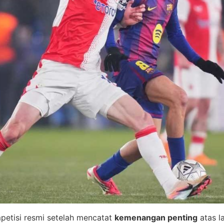
mpetisi resmi setelah mencatat
kemenangan penting
atas l